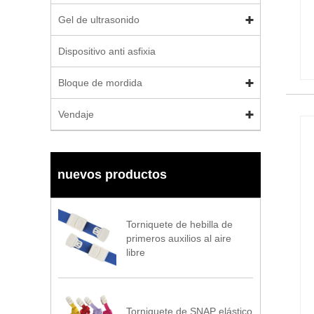
Gel de ultrasonido
Dispositivo anti asfixia
Bloque de mordida
Vendaje
nuevos productos
Torniquete de hebilla de
primeros auxilios al aire
libre
Torniquete de SNAP elástico