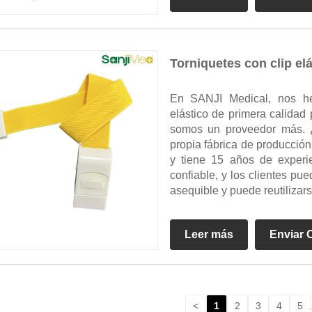
Torniquetes con clip el
En SANJI Medical, nos hem
elástico de primera calidad 
somos un proveedor más. 
propia fábrica de producció
y tiene 15 años de experie
confiable, y los clientes pue
asequible y puede reutilizar
Leer más
Enviar 
<
1
2
3
4
5