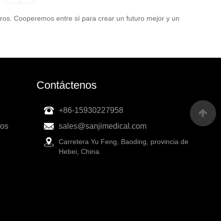
tros. Cooperemos entre sí para crear un futuro mejor y un
Contáctenos
+86-15930227958
ios
sales@sanjimedical.com
Carretera Yu Feng, Baoding, provincia de
Hebei, China.