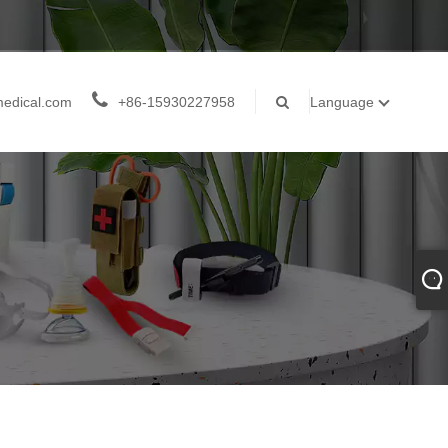
medical.com
+86-15930227958
Language