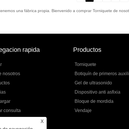
, tenemos una fábrica propia. Bienvenido a comprar Torniquete de noso
gacion rapida
Productos
r
Torniquete
e nosotros
Botiquín de primeros auxil
uctos
Gel de ultrasonido
ias
Dispositivo anti asfixia
argar
Bloque de mordida
r consulta
Vendaje
áctenos
X