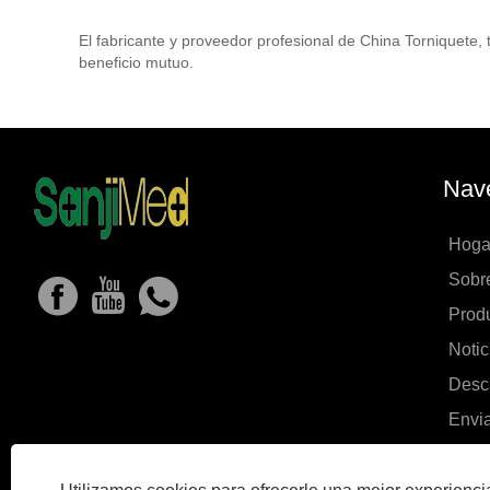
El fabricante y proveedor profesional de China Torniquete
beneficio mutuo.
Nave
Hoga
Sobr
Prod
Notic
Desc
Envia
Cont