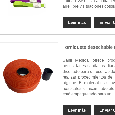
calidad. Se utiliza ampliame
aire libre y situaciones cotid
Leer más
Enviar 
Torniquete desechable 
Sanji Medical ofrece pro
necesidades sanitarias diar
diseñado para un uso rápido 
realizar procedimientos de
higiene. El material es su
hospitales, clínicas, labora
está empaquetado para un us
Leer más
Enviar 