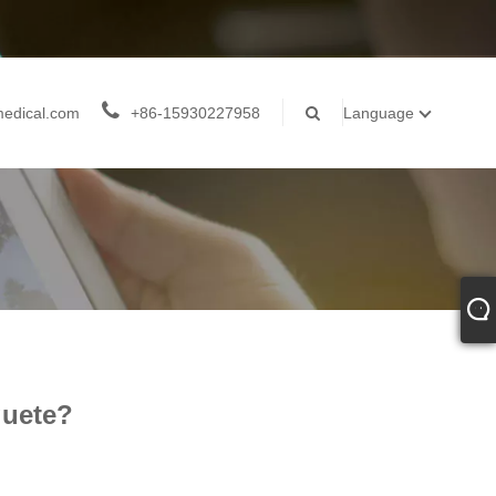
medical.com
+86-15930227958
Language
quete?