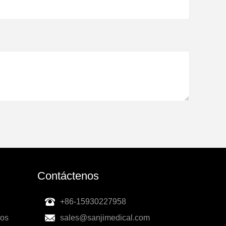
Contáctenos
+86-15930227958
ios
sales@sanjimedical.com