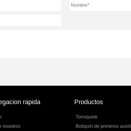
gacion rapida
Productos
r
Torniquete
e nosotros
Botiquín de primeros auxil